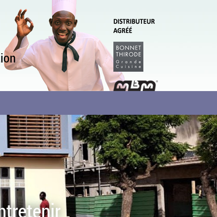
tion
ntretenir