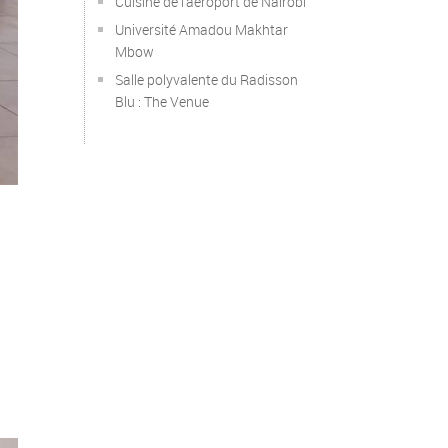
Cuisine de l’aéroport de Nairobi
Université Amadou Makhtar
Mbow
Salle polyvalente du Radisson
Blu : The Venue