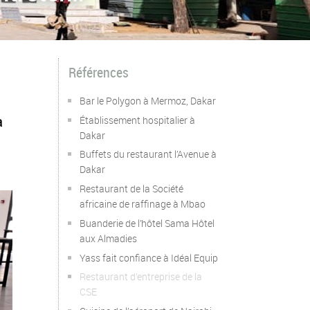
Références
Bar le Polygon à Mermoz, Dakar
a
Établissement hospitalier à
Dakar
Buffets du restaurant l’Avenue à
Dakar
Restaurant de la Société
africaine de raffinage à Mbao
Buanderie de l’hôtel Sama Hôtel
aux Almadies
Yass fait confiance à Idéal Equip
Restaurant d’entreprise de la
CSE