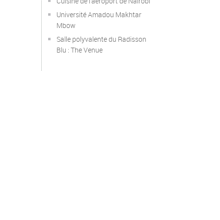
Cuisine de l’aéroport de Nairobi
Université Amadou Makhtar
Mbow
Salle polyvalente du Radisson
Blu : The Venue