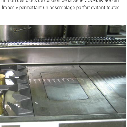
e finition des blocs de cuisson de la Série COUGAR 900 en
s francs » permettant un assemblage parfait évitant toutes